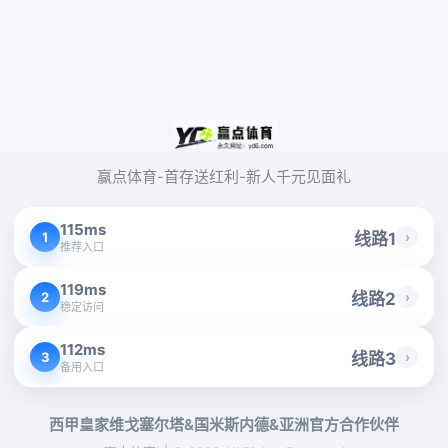
赢点体育-首存送红利-新人千元见面礼
115ms
线路1
›
1
推荐入口
119ms
线路2
›
2
稳定访问
112ms
线路3
›
3
备用入口
西甲皇家维戈塞尔塔&国米斯内德&亚洲官方合作伙伴